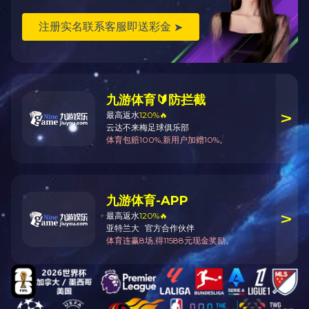
传真：0871-67958832
新浪微博：
weibo.com/hxccad
Copyright © 2020-2030
乐竞体育·乐竞官方网站 All Rights Reserved
本站由
江北风流才子
设计制作
滇ICP备20004319号
滇公网安备 53
012702000086号