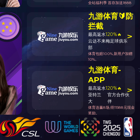
位置：
乐竞体育·乐竞官方网站
>>
产品展示
>> 双连杆密闭阀门
阀门
 [日期：20-05-20] [浏览次数：
]
[关闭窗口]