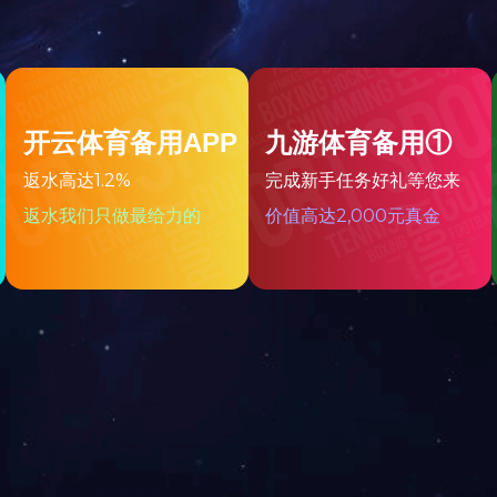
上一篇：
电动脚踏两用风机
下一篇：
换气堵头