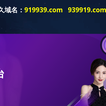
网站首页
公司信息
新闻中