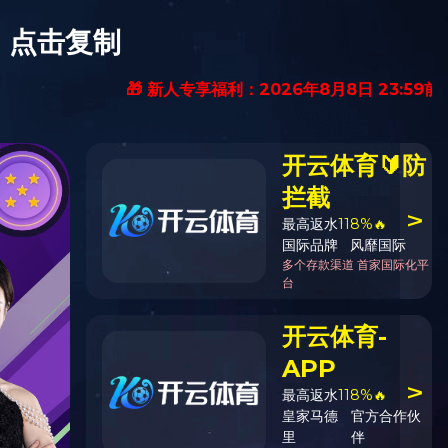
设为首页
|
加入收藏
|
乐竞online（中国）
心
产品中心
客户反馈
乐竞online（中
国）