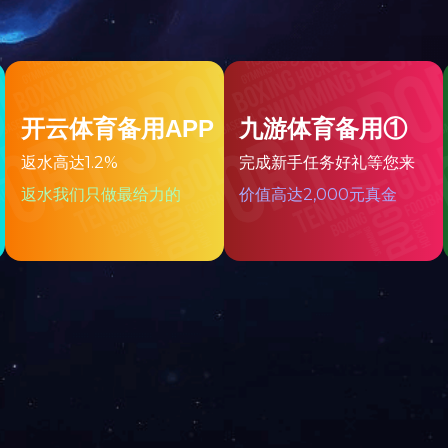
5、防电磁脉冲：防电磁脉冲门询，以及凭借拥有的高等级资
上一篇：
有关防护密闭门的介绍
下一篇：
国防动员标志，你了解吗？
Copyright © 2020-2030
乐竞体育·乐竞官方网站 All Rights Reserved
本站由
江北风流才子
设计制作
滇ICP备20004319号
滇公网安备 53
012702000086号